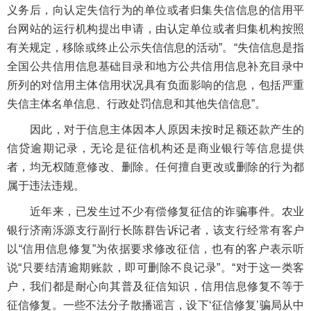
义务后，向认定失信行为的单位或者归集失信信息的信用平
台网站的运行机构提出申请，由认定单位或者归集机构按照
有关规定，移除或终止公示失信信息的活动”。“失信信息是指
全国公共信用信息基础目录和地方公共信用信息补充目录中
所列的对信用主体信用状况具有负面影响的信息，包括严重
失信主体名单信息、行政处罚信息和其他失信信息”。
因此，对于信息主体因本人原因未按时足额还款产生的
信贷逾期记录，无论是征信机构还是商业银行等信息提供
者，均无权随意修改、删除。任何擅自更改或删除的行为都
属于违法违规。
近年来，已发生过不少有偿修复征信的诈骗事件。农业
银行济南泺源支行副行长陈群告诉记者，该支行经常有客户
以“信用信息修复”为依据要求修改征信，也有的客户表示听
说“只要结清逾期账款，即可删除不良记录”。“对于这一类客
户，我们都是耐心向其普及征信知识，信用信息修复不等于
征信修复。一些不法分子散播谣言，设下‘征信修复’骗局从中